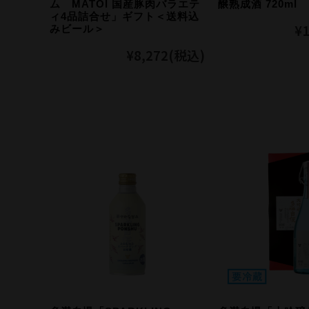
ム MATOI 国産豚肉バラエテ
醸熟成酒 720ml
ィ4品詰合せ」ギフト＜送料込
¥1
みビール＞
¥8,272
(税込)