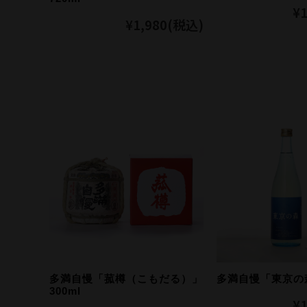
¥1
¥1,980
(税込)
多満自慢「菰樽（こもだる）」
多満自慢「東京の森
300ml
¥1