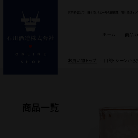
東京都福生市 日本酒、地ビールの醸造蔵
石川酒造オンラ
ホーム
商品カ
商品カテゴリ
お酒の種類から探す
目的・シーンから探す
Price
お買い物トップ
目的・シーンから
日本酒「多満自慢」
純米大吟醸・大吟醸
誕生日・記念日
〜1,000円
1,001円〜3,000円
内祝い
ビール「多摩の恵」
純米酒・吟醸・本醸造
お中元
3,001円
お歳
TO
送料込み商品
おうち時間
開店・開業祝い
大多摩ハム
おつまみ / ノ
法人ギフト
商品一覧