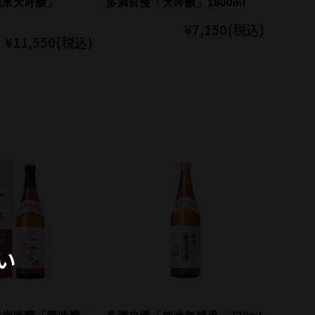
純米大吟醸」
多満自慢「大吟醸」1800ml
¥7,150
(税込)
¥11,550
(税込)
い