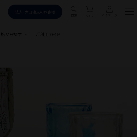
法人・大口注文のお客様
はじめての方へ
新規会員登録
検索
Cart
マイページ
価格から探す
ご利用ガイド
#ビール
#多満自慢
#送料込み
#限定
Products
ット
限定商品
季節のオススメ
商品カテゴリ
)
蔵元グッズ
蔵元見学ツアー
お酒の種類から探す
目的・シーンから探す
価格から探す