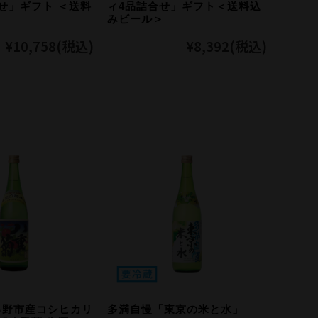
せ」ギフト ＜送料
ィ4品詰合せ」ギフト＜送料込
＞
みビール＞
マイページ
¥10,758
(税込)
¥8,392
(税込)
特定商取引法
プライバシーポリシー
SNS
お電話でのご注文
TEL.042-553
【電話受付】平日 8:30〜1
る野市産コシヒカリ
多満自慢「東京の米と水」