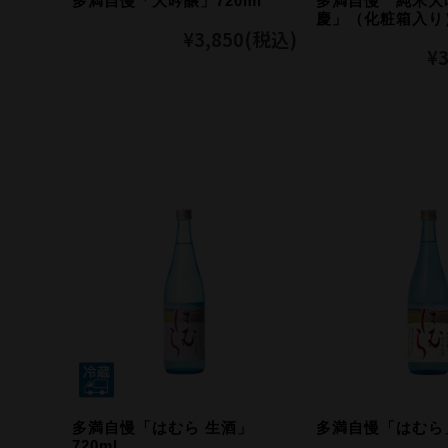
多満自慢「大吟醸」720ml
多満自慢 純米大
慶」（化粧箱入り）
¥3,850
(税込)
¥3
多満自慢「はむら 生酒」
多満自慢「はむら」
720ml