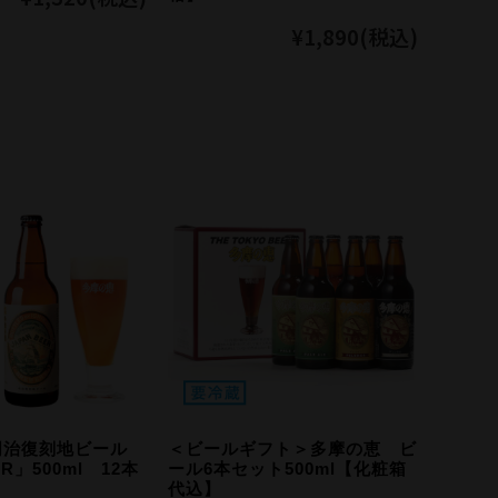
¥1,890
(税込)
明治復刻地ビール
＜ビールギフト＞多摩の恵 ビ
ER」500ml 12本
ール6本セット500ml【化粧箱
代込】