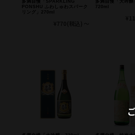
多満自慢「SPARKLING
多満自慢「大吟醸
PONSHU ふわしゅわスパーク
720ml
リング」270ml
¥11
¥770
(税込)
～