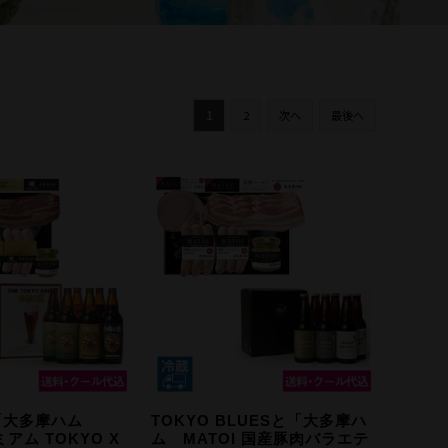
蔵元見学ツアー
Guide
1
2
次へ
最後へ
ご利用ガイド
ギフトのご案内
eギフトについて
お問い合わせ
ショップブログ
石川酒造公式サイト
「大多摩ハム
TOKYO BLUESと「大多摩ハ
ミアム TOKYO X
ム MATOI 国産豚肉バラエテ