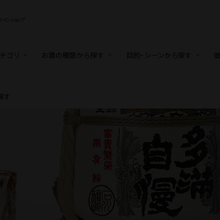
インショップ
テゴリ
お酒の種類から探す
目的・シーンから探す
探す
〜5,500円
暮
KYO BLUES
普通酒
還暦・長寿祝い
梅酒・リキュール
5,001円〜10,000円
TOYODA BEER
ビール
ワイン
10,001円〜
ワイン
ギフトセ
ンアルコール
東京お土産
地域特産品
蔵元見学ツアー
おうちでごはん(冷凍お惣菜