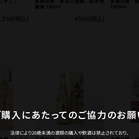
しずく」
多満自慢「東京の酒蔵」純米無
多満自慢「
濾過 180ml
1800ml
,550
(税込)
¥500
(税込)
ご購入にあたってのご協力のお願
法律により20歳未満の酒類の購入や飲酒は禁止されており、