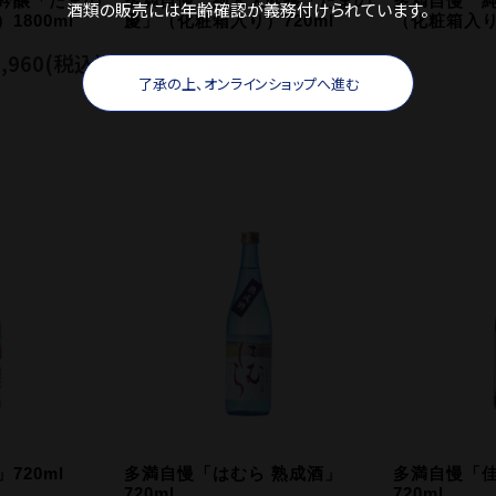
吟醸「たまの
多満自慢 純米大吟醸「たまの
多満自慢 
酒類の販売には年齢確認が義務付けられています。
1800ml
慶」（化粧箱入り）720ml
（化粧箱入り）
,960
(税込)
¥1,980
(税込)
了承の上、オンラインショップへ進む
720ml
多満自慢「はむら 熟成酒」
多満自慢「佳
720ml
720ml