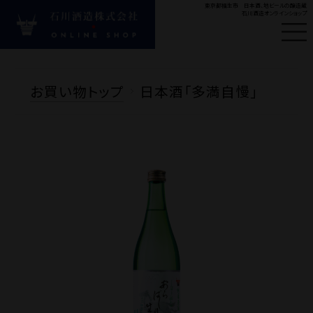
東京都福生市 日本酒、地ビールの醸造蔵
石川酒造オンラインショップ
はじめての方へ
新
お買い物トップ
日本酒「多満自慢」
#ビール
#多満自慢
#
Product
商品カテゴリ
お酒の種類から探す
目的・シーンから探す