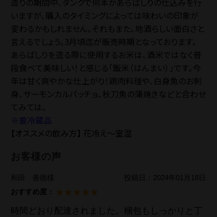
造りの期間中、タンクで何本かあらばしりの仕込みを行
いますが、購入のタイミングによっては味わいの印象が
変わるかもしれません。それもまた、地酒らしい面白さと
言えるでしょう。3月頃迄が販売時期となっております。
あらばしりを造る際に使用するお米は、酒米ではなく普
段食べて美味しい！と感じる「飯米（はんまい）」です。今
年は甘く爽やかな仕上がり！鶏肉料理や、白身魚のお刺
身、サーモンカルパッチョ、秋刀魚の蒲焼きなどと合わせ
てみては。
※要冷蔵品
【オススメの飲み方】 花冷え〜室温
お客様の声
和田 善徳様
投稿日：
2024年01月18日
おすすめ度：
時間どおり配達されました。梱包もしっかりと丁