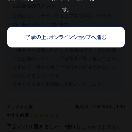
お店からのコメント
す。
この度はオンラインショップをご利用いただき、
誠にありがとうございます。
あらばしりは一度お飲みいただくとファンになる
了承の上、オンラインショップへ進む
方も多く、毎年、新酒の時期になりますと、お問
い合わせも多数いただく人気商品です。それ以外
にもお酒のラインアップは豊富に取り揃えており
ますので、機会を見てぜひほかの商品もお試しい
ただけますと幸いです。
今後とも末永く御贔屓にお願いいたします。
マックさん様
投稿日：
2024年01月12日
おすすめ度：
予定どおり届きました。梱包もしっかりしてい