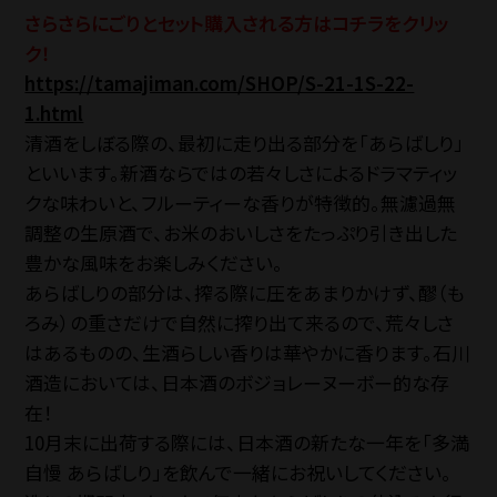
SNS
さらさらにごりとセット購入される方はコチラをクリッ
ク！
https://tamajiman.com/SHOP/S-21-1S-22-
1.html
清酒をしぼる際の、最初に走り出る部分を「あらばしり」
お電話でのご注
といいます。新酒ならではの若々しさによるドラマティッ
TEL.042-55
クな味わいと、フルーティーな香りが特徴的。無濾過無
調整の生原酒で、お米のおいしさをたっぷり引き出した
【電話受付】平日 8:30
豊かな風味をお楽しみください。
あらばしりの部分は、搾る際に圧をあまりかけず、醪（も
ろみ）の重さだけで自然に搾り出て来るので、荒々しさ
はあるものの、生酒らしい香りは華やかに香ります。石川
法人・大口注文の
酒造においては、日本酒のボジョレーヌーボー的な存
在！
10月末に出荷する際には、日本酒の新たな一年を「多満
自慢 あらばしり」を飲んで一緒にお祝いしてください。
Close