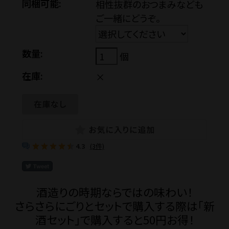
同梱可能:
相性抜群のおつまみなども
ご一緒にどうぞ。
お問い合わせ
数量:
個
ショップブログ
在庫:
×
石川酒造公式サイト
4.3
(3件)
マイページ
特定商取引法
プライバシーポリ
酒造りの時期ならではの味わい！
さらさらにごりとセットで購入する際は「新
酒セット」で購入すると50円お得！