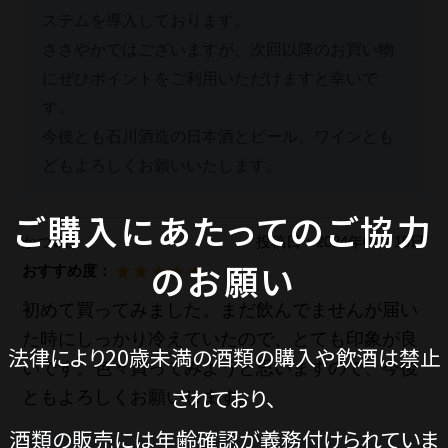
ステムを導入しております。
ささやかではございますが、次回以降のお買い物
にぜひポイントをご利用いただけますと幸いで
す。
今後とも石川酒造の日本酒とビール、ワインとも
どもよろしくお願いいたします。
ご購入にあたってのご協力
かつG様
投稿日：
2024年01月15日
のお願い
おすすめ度：
初めて買ってみました。まだ飲んでませんが届い
た時にしっかり冷えていたので、とても印象が良
法律により20歳未満の酒類の購入や飲酒は禁止
いです。色々買ってみようと思いますので、今後
されており、
ともよろしくお願いします。
酒類の販売には年齢確認が義務付けられていま