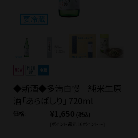
価格から探す
蔵元見学ツアー
Guide
◆新酒◆多満自慢 純米生原
ご利用ガイド
酒「あらばしり」 720ml
¥1,650
価格:
ギフトのご案内
(税込)
[ポイント還元 16ポイント〜]
eギフトについて