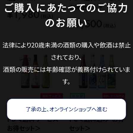
ご購入にあたってのご協力
お得セット＞
¥1,980
(税込)
のお願い
¥9,500
(税込)
法律により20歳未満の酒類の購入や飲酒は禁止
されており、
酒類の販売には年齢確認が義務付けられていま
す。
夏の日本酒福福セッ
夏の日本酒福福セッ
了承の上、オンラインショップへ進む
トD＜送料サービス・
トC＜送料込み・お得
お得セット＞
セット＞