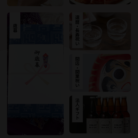
還暦・長寿祝い
お歳暮
Oseibo
開店・開業祝い
法人ギフト