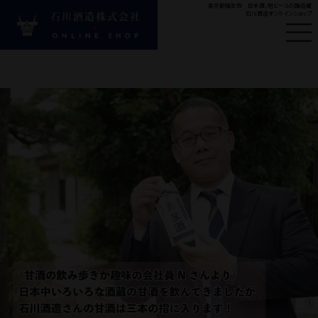
東京都福生市 日本酒、地ビールの醸造蔵
石川酒造オンラインショップ
はじめての方へ
新
#ビール
#多満自慢
#
Product
商品カテゴリ
お酒の種類から探す
目的・シーンから探す