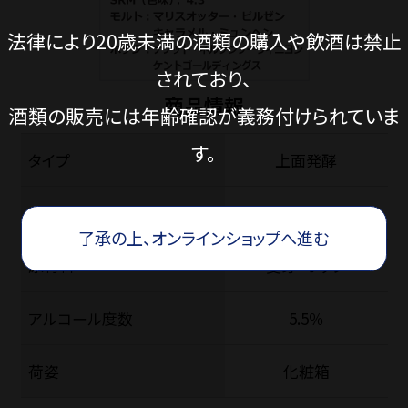
法律により20歳未満の酒類の購入や飲酒は禁止
されており、
商品情報
酒類の販売には年齢確認が義務付けられていま
す。
タイプ
上面発酵
内容量
330ml
了承の上、オンラインショップへ進む
原材料
麦芽・ホップ
アルコール度数
5.5％
荷姿
化粧箱