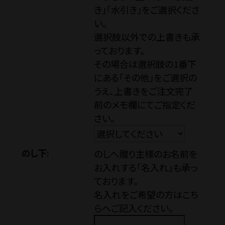
き」「水引き」をご選択くださ
い。
お問い合わせ
選択肢以外での上書きも承
っております。
その場合は選択肢の1番下
ショップブログ
にある「その他」をご選択の
うえ、上書きをご注文完了
前のメモ欄にてご指定くだ
石川酒造公式サイト
さい。
のし下:
マイページ
のしへ贈り主様のお名前を
お入れする「名入れ」も承っ
ております。
特定商取引法
プライバシーポリ
名入れをご希望の方はこち
らへご記入ください。