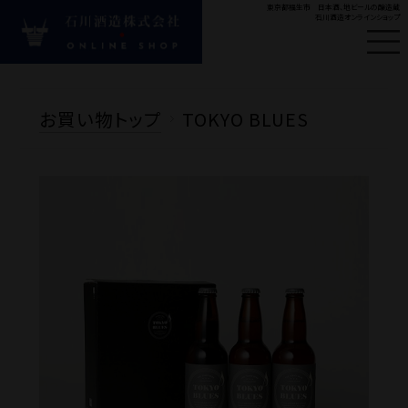
東京都福生市 日本酒、地ビールの醸造蔵
石川酒造オンラインショップ
はじめての方へ
新
お買い物トップ
TOKYO BLUES
#ビール
#多満自慢
#
Product
商品カテゴリ
お酒の種類から探す
目的・シーンから探す