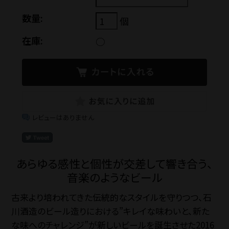
SNS
数量:
個
在庫:
○
お電話でのご注
TEL.042-55
レビューはありません
【電話受付】平日 8:30
あらゆる感性と個性が交差して響き合う、
法人・大口注文の
音楽のようなビール
古来より培われてきた伝統的なスタイルを守りつつ、石
川酒造のビール造りにおける”キレイな味わいと、新た
Close
な味へのチャレンジ”が新しいビールを誕生させた2016