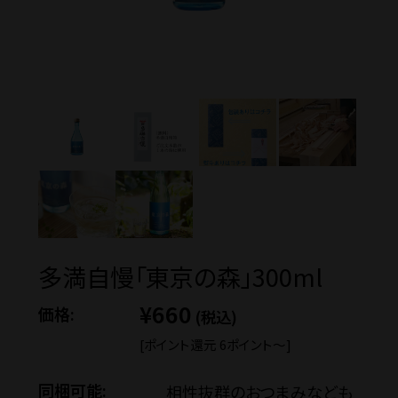
価格から探す
蔵元見学ツアー
Guide
ご利用ガイド
多満自慢「東京の森」300ml
¥660
価格:
(税込)
ギフトのご案内
[ポイント還元 6ポイント〜]
同梱可能:
相性抜群のおつまみなども
eギフトについて