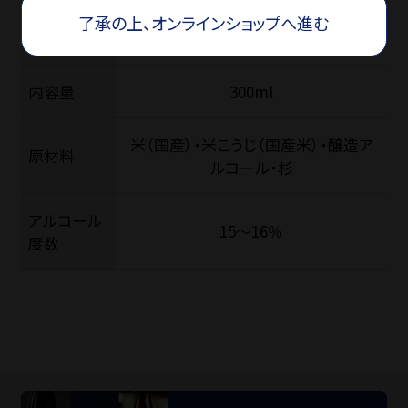
了承の上、オンラインショップへ進む
タイプ
リキュール
内容量
300ml
米（国産）・米こうじ（国産米）・醸造ア
原材料
ルコール・杉
アルコール
15〜16％
度数