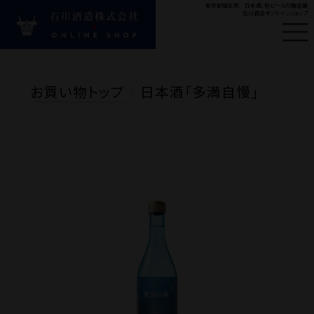
東京都福生市 日本酒、地ビールの醸造蔵
石川酒造オンラインショップ
はじめての方へ
新
お買い物トップ
日本酒「多満自慢」
#ビール
#多満自慢
#
Product
商品カテゴリ
お酒の種類から探す
目的・シーンから探す