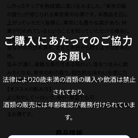
SNS
し作ったチップを熟成酒に漬け込みました。「東京の森
の香り」が感じられる東京産のお酒です。 本商品を召し
上がっていただく皆様に、東京にも豊かな森があり、林
業が行われているということを知っていただける機会に
ご購入にあたってのご協力
なれば幸いです。
お電話でのご注
昔ながらの日本酒を、まるで木枡から飲むような飲み心
のお願い
TEL.042-55
地。
旨みが濃く、複雑な奥行きある味わい。塩をつまみに飲
【電話受付】平日 8:30
みたくなる、東京の杉の香り。個性的な味わいを感じた
法律により20歳未満の酒類の購入や飲酒は禁止
い熱燗好きは、温めて飲むのも◎。
【オススメの飲み方】
されており、
よく冷やして〜ロック、冷や・常温でも可
法人・大口注文の
酒類の販売には年齢確認が義務付けられていま
※杉チップを後入れしているためリキュールに分類され
るお酒です。
す。
商品情報
Close