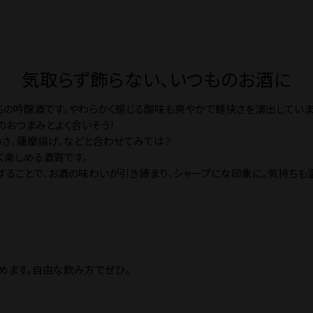
気取らず飾らない、いつものお酒に
ちの吟醸酒です。やわらかく感じる酸味も爽やかで軽快さを演出していま
おつまみとよく合いそう！
わさ、薩摩揚げ、などと合わせてみては？
く楽しめる酒質です。
することで、お酒の味わいが引き締まり、シャープにな印象に。気持ちも温
めます。自由な飲み方でぜひ。