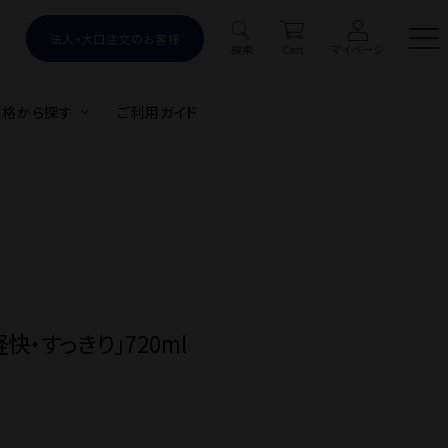
法人・大口注文のお客様
はじめての方へ
新規会員登録
検索
Cart
マイページ
価格から探す
ご利用ガイド
#ビール
#多満自慢
#送料込み
#限定
Products
ット
限定商品
季節のオススメ
商品カテゴリ
)
蔵元グッズ
蔵元見学ツアー
お酒の種類から探す
・すっきり」720ml
目的・シーンから探す
価格から探す