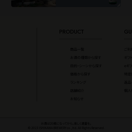
PRODUCT
GU
商品一覧
ご利
お酒の種類から探す
ギフ
目的・シーンから探す
eギ
価格から探す
特定
ランキング
返品
店舗紹介
個人
お知らせ
お酒は20歳になってから。楽しく適量を。
© 2023 ISHIKAWA BREWERY co.,ltd. All Rights Reserved.