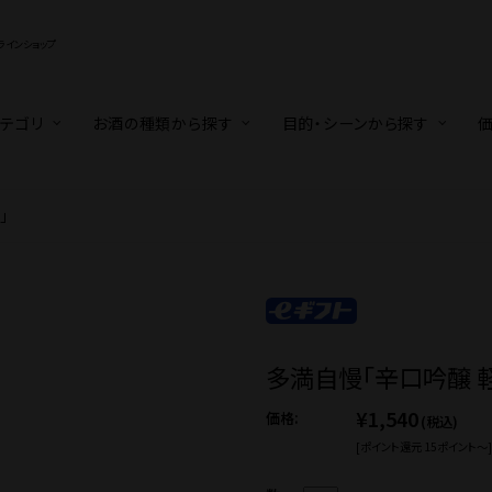
インショップ
テゴリ
お酒の種類から探す
目的・シーンから探す
」
〜5,500円
暮
KYO BLUES
普通酒
還暦・長寿祝い
梅酒・リキュール
5,001円〜10,000円
TOYODA BEER
ビール
ワイン
10,001円〜
ワイン
ギフトセ
ンアルコール
東京お土産
地域特産品
蔵元見学ツアー
おうちでごはん(冷凍お惣菜
多満自慢「辛口吟醸 軽快
¥1,540
価格:
(税込)
[ポイント還元 15ポイント〜]