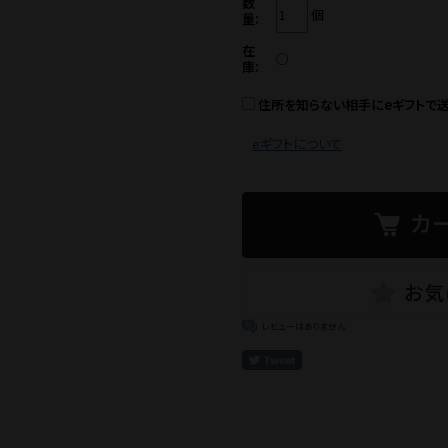
数
個
量:
在
○
庫:
住所を知らない相手にeギフトで
eギフトについて
レビューはありません