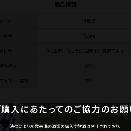
商品情報
タイプ
吟醸酒
内容量
720ml
原材料
米（国産）・米こうじ（国産米）・醸造アルコー
精米歩合
50％
アルコール度数
15％
ご購入にあたってのご協力のお願
法律により20歳未満の酒類の購入や飲酒は禁止されており、