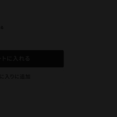
蔵元見学ツアー
送る
Guide
ご利用ガイド
ギフトのご案内
eギフトについて
お問い合わせ
ショップブログ
石川酒造公式サイト