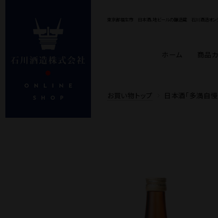
東京都福生市 日本酒、地ビールの醸造蔵
石川酒造オンラ
ホーム
商品カ
商品カテゴリ
お酒の種類から探す
目的・シーンから探す
Price
お買い物トップ
日本酒「多満自慢
日本酒「多満自慢」
純米大吟醸・大吟醸
誕生日・記念日
〜1,000円
1,001円〜3,000円
内祝い
ビール「多摩の恵」
純米酒・吟醸・本醸造
お中元
3,001円
お歳
TO
送料込み商品
おうち時間
開店・開業祝い
大多摩ハム
おつまみ / ノ
法人ギフト