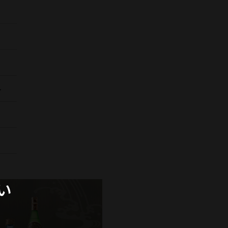
法人・大口注文のお
Close
ル
い