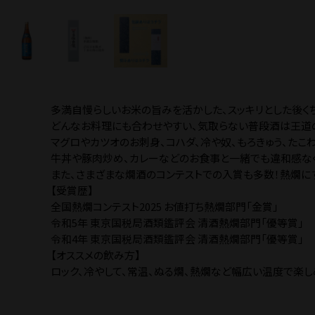
多満自慢らしいお米の旨みを活かした、スッキリとした後く
どんなお料理にも合わせやすい、気取らない普段酒は王道の
マグロやカツオのお刺身、コハダ、冷や奴、もろきゅう、たこ
牛丼や豚肉炒め、カレーなどのお食事と一緒でも違和感な
また、さまざまな燗酒のコンテストでの入賞も多数！熱燗に
【受賞歴】
全国熱燗コンテスト2025 お値打ち熱燗部門「金賞」
令和5年 東京国税局酒類鑑評会 清酒熱燗部門「優等賞」
令和4年 東京国税局酒類鑑評会 清酒熱燗部門「優等賞」
【オススメの飲み方】
ロック、冷やして、常温、ぬる燗、熱燗など幅広い温度で楽し