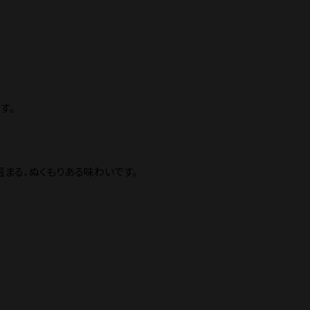
マイページ
特定商取引法
プライバシーポリシー
す。
SNS
まる、ぬくもりある味わいです。
お電話でのご注文
TEL.042-553
【電話受付】平日 8:30〜1