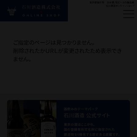
東京都福生市 日本酒、地ビールの醸造蔵
石川酒造オンラインショップ
はじめての方へ
新
ご指定のページは見つかりません。
#ビール
#多満自慢
#
削除されたかＵＲＬが変更されたため表示でき
ません。
Product
商品カテゴリ
お酒の種類から探す
目的・シーンから探す