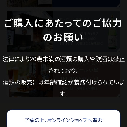
ご購入にあたってのご協力
価格から探す
のお願い
蔵元見学ツアー
法律により20歳未満の酒類の購入や飲酒は禁止
Guide
されており、
酒類の販売には年齢確認が義務付けられていま
ご利用ガイド
す。
ギフトのご案内
了承の上、オンラインショップへ進む
eギフトについて