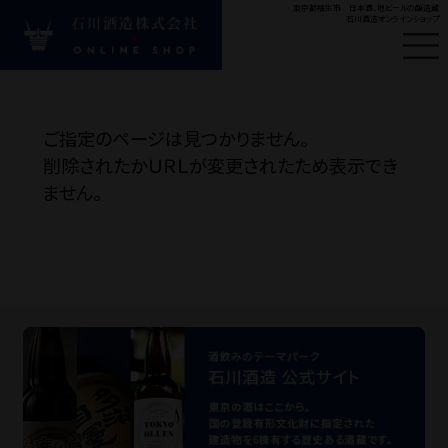
東京都福生市 日本酒、地ビールの醸造蔵
石川酒造オンラインショップ
はじめての方へ
新
ご指定のページは見つかりません。
#ビール
#多満自慢
#
削除されたかＵＲＬが変更されたため表示でき
ません。
Product
商品カテゴリ
お酒の種類から探す
目的・シーンから探す