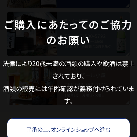
ご購入にあたってのご協力
価格から探す
のお願い
蔵元見学ツアー
法律により20歳未満の酒類の購入や飲酒は禁止
Guide
されており、
酒類の販売には年齢確認が義務付けられていま
ご利用ガイド
す。
ギフトのご案内
了承の上、オンラインショップへ進む
eギフトについて