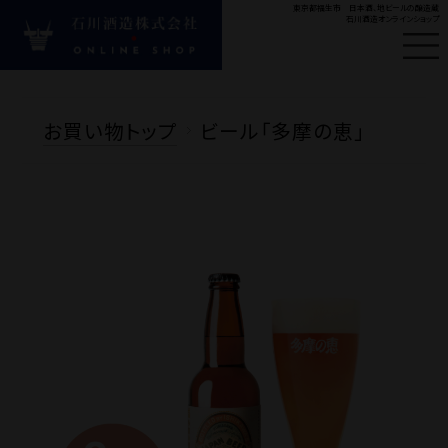
東京都福生市 日本酒、地ビールの醸造蔵
石川酒造オンラインショップ
はじめての方へ
新
お買い物トップ
ビール「多摩の恵」
#ビール
#多満自慢
#
Product
商品カテゴリ
お酒の種類から探す
目的・シーンから探す