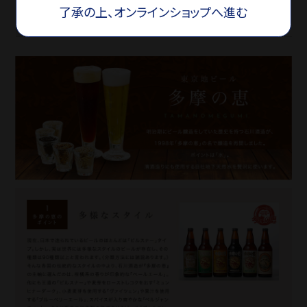
了承の上、オンラインショップへ進む
荷姿
段ボール