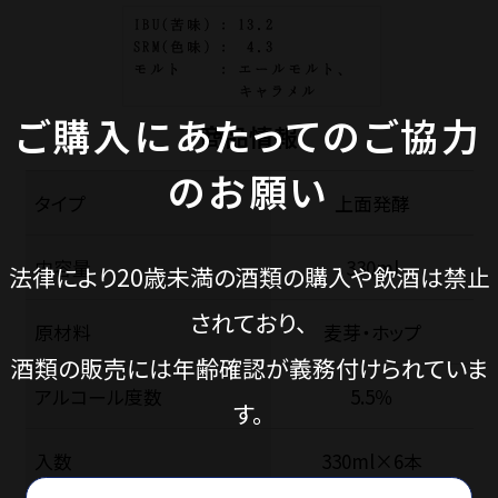
ご購入にあたってのご協力
商品情報
のお願い
タイプ
上面発酵
内容量
330ml
法律により20歳未満の酒類の購入や飲酒は禁止
されており、
原材料
麦芽・ホップ
酒類の販売には年齢確認が義務付けられていま
アルコール度数
5.5％
す。
入数
330ml×6本