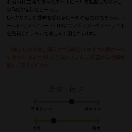
SNS
明治時代主流であったエールビールを瓶詰したのがこ
の「明治復刻地ビール」。
しっかりとした香味を感じるビールの魅力はもちろん、ワ
ールド・ビア・アワード2014にてアジアズ・ベスト・ラベル
を受賞したラベルも楽しんで頂きたい1本。
お電話でのご注
12本または18本ご購入される場合、6本ずつの段ボール
TEL.042-55
ではなく、おまとめして発送できます。ご希望の方は備考
欄にご記入ください。
【電話受付】平日 8:30
法人・大口注文の
Close