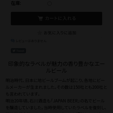
在庫:
○
お問い合わせ
ショップブログ
レビューはありません
石川酒造公式サイト
印象的なラベルが魅力の香り豊かなエー
ルビール
マイページ
明治時代、日本に地ビールブームが起こり、各地にビー
ルメーカーが生まれました。その数は150社とも200社と
特定商取引法
プライバシーポリ
も言われています。
明治20年頃、石川酒造も「JAPAN BEER」の名でビール
を醸造していました。当時使用していたラベルを復刻し、