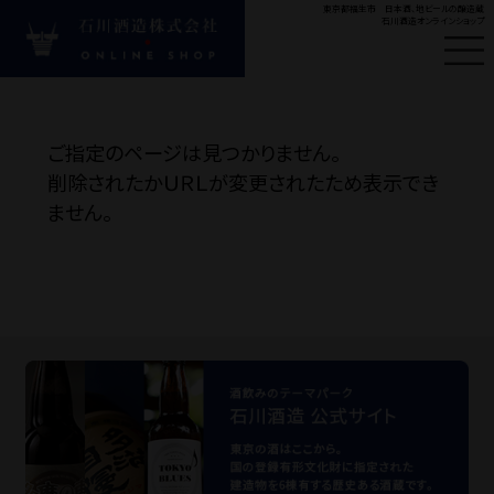
東京都福生市 日本酒、地ビールの醸造蔵
石川酒造オンラインショップ
はじめての方へ
新
ご指定のページは見つかりません。
#ビール
#多満自慢
#
削除されたかＵＲＬが変更されたため表示でき
ません。
Product
商品カテゴリ
お酒の種類から探す
目的・シーンから探す