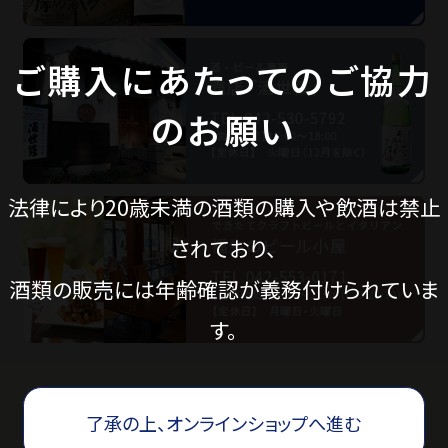
ご購入にあたってのご協力
価格から探す
のお願い
蔵元見学ツアー
法律により20歳未満の酒類の購入や飲酒は禁止
Guide
されており、
酒類の販売には年齢確認が義務付けられていま
ご利用ガイド
す。
ギフトのご案内
了承の上、オンラインショップへ進む
eギフトについて