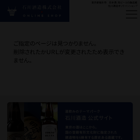
東京都福生市 日本酒、地ビールの醸造蔵
石川酒造オンラインショップ
はじめての方へ
新
ご指定のページは見つかりません。
#ビール
#多満自慢
#
削除されたかＵＲＬが変更されたため表示でき
ません。
Product
商品カテゴリ
お酒の種類から探す
目的・シーンから探す