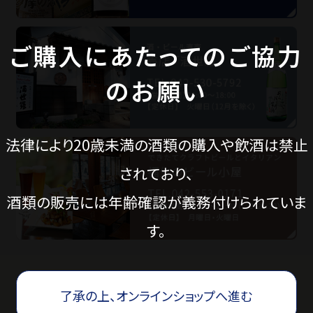
ご購入にあたってのご協力
価格から探す
のお願い
蔵元見学ツアー
法律により20歳未満の酒類の購入や飲酒は禁止
Guide
されており、
酒類の販売には年齢確認が義務付けられていま
ご利用ガイド
す。
ギフトのご案内
了承の上、オンラインショップへ進む
eギフトについて