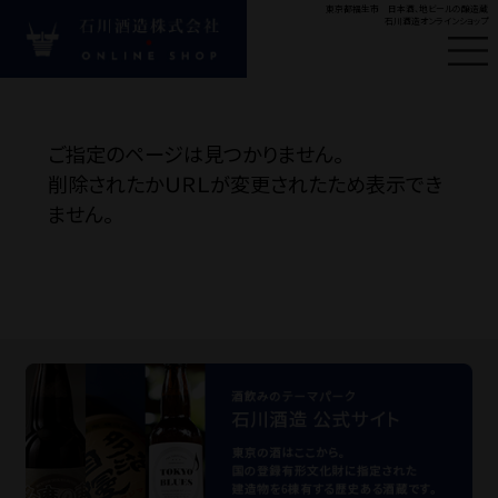
東京都福生市 日本酒、地ビールの醸造蔵
石川酒造オンラインショップ
はじめての方へ
新
ご指定のページは見つかりません。
#ビール
#多満自慢
#
削除されたかＵＲＬが変更されたため表示でき
ません。
Product
商品カテゴリ
お酒の種類から探す
目的・シーンから探す