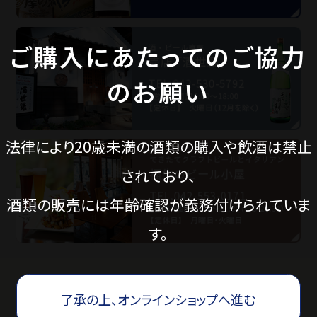
ご購入にあたってのご協力
価格から探す
のお願い
蔵元見学ツアー
法律により20歳未満の酒類の購入や飲酒は禁止
Guide
されており、
酒類の販売には年齢確認が義務付けられていま
ご利用ガイド
す。
ギフトのご案内
了承の上、オンラインショップへ進む
eギフトについて